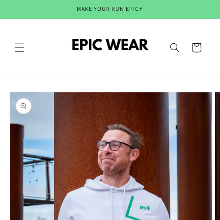
Meteen
MAKE YOUR RUN EPIC⚡
naar de
content
Winkelwagen
Ga direct naar
productinformatie